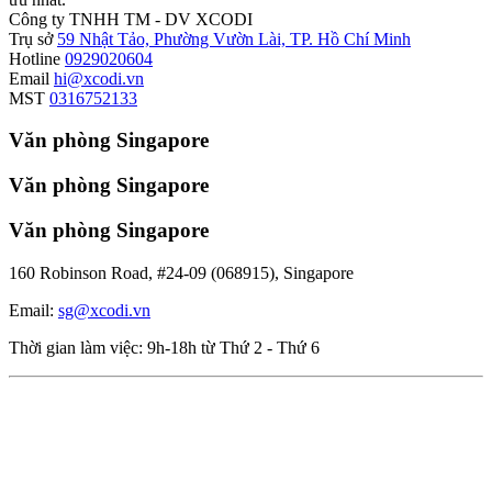
Công ty TNHH TM - DV XCODI
Trụ sở
59 Nhật Tảo, Phường Vườn Lài, TP. Hồ Chí Minh
Hotline
0929020604
Email
hi@xcodi.vn
MST
0316752133
Văn phòng Singapore
Văn phòng Singapore
Văn phòng Singapore
160 Robinson Road, #24-09 (068915), Singapore
Email:
sg@xcodi.vn
Thời gian làm việc: 9h-18h từ Thứ 2 - Thứ 6