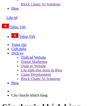
Block Chain/ AI Solutions
Blog
Liên hệ
Tiếng Việt
Tiếng Việt
Trang chủ
Giới thiệu
Dịch vụ
Thiết kế Website
Digital Marketing
Quản trị Website
Lập trình ứng dụng di động
Game Development
Block Chain/ AI Solutions
Blog
Câu chuyện khách hàng