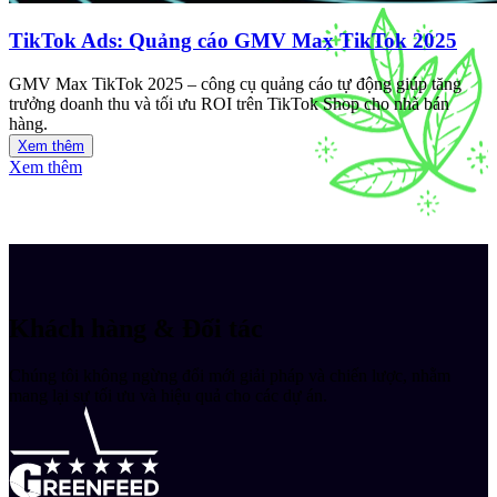
TikTok Ads: Quảng cáo GMV Max TikTok 2025
GMV Max TikTok 2025 – công cụ quảng cáo tự động giúp tăng
trưởng doanh thu và tối ưu ROI trên TikTok Shop cho nhà bán
hàng.
Xem thêm
Xem thêm
Khách hàng & Đối tác
Chúng tôi không ngừng đổi mới giải pháp và chiến lược, nhằm
mang lại sự tối ưu và hiệu quả cho các dự án.